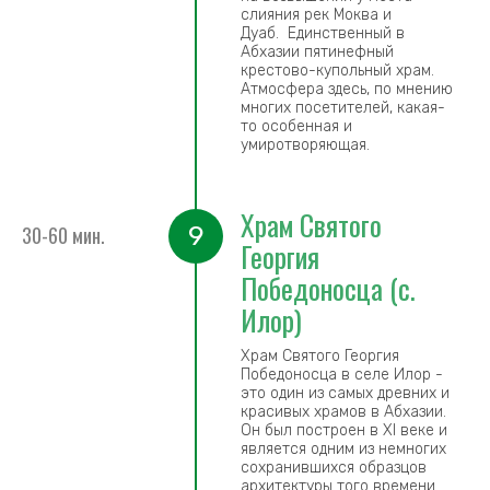
слияния рек Моква и
Дуаб. Единственный в
Абхазии пятинефный
крестово-купольный храм.
Атмосфера здесь, по мнению
многих посетителей, какая-
то особенная и
умиротворяющая.
Храм Святого
9
30-60 мин.
Георгия
Победоносца (с.
Илор)
Храм Святого Георгия
Победоносца в селе Илор -
это один из самых древних и
красивых храмов в Абхазии.
Он был построен в XI веке и
является одним из немногих
сохранившихся образцов
архитектуры того времени.