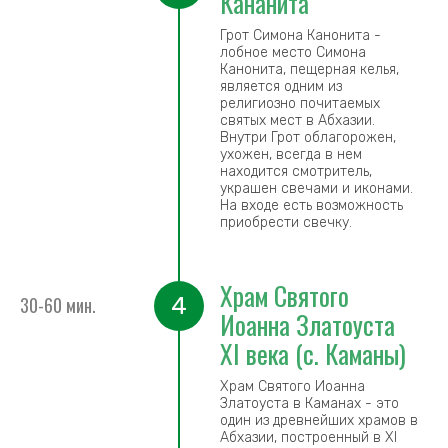
Кананита
Грот Симона Канонита -
лобное место Симона
Канонита, пещерная келья,
является одним из
религиозно почитаемых
святых мест в Абхазии.
Внутри Грот облагорожен,
ухожен, всегда в нем
находится смотритель,
украшен свечами и иконами.
На входе есть возможность
приобрести свечку.
Храм Святого
4
30-60 мин.
Иоанна Златоуста
XI века (с. Каманы)
Храм Святого Иоанна
Златоуста в Каманах - это
один из древнейших храмов в
Абхазии, построенный в XI