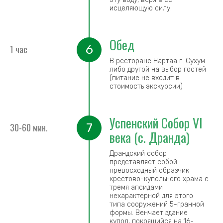
исцеляющую силу.
Обед
6
1 час
В ресторане Нартаа г. Сухум
либо другой на выбор гостей
(питание не входит в
стоимость экскурсии)
Успенский Собор VI
7
30-60 мин.
века (с. Дранда)
Драндский собор
представляет собой
превосходный образчик
крестово-купольного храма с
тремя апсидами
нехарактерной для этого
типа сооружений 5-гранной
формы. Венчает здание
купол, покоящийся на 16-