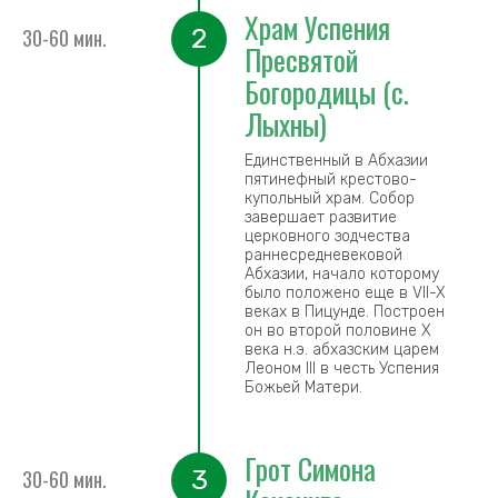
Храм Успения
2
30-60 мин.
Пресвятой
Богородицы (с.
Лыхны)
Единственный в Абхазии
пятинефный крестово-
купольный храм. Собор
завершает развитие
церковного зодчества
раннесредневековой
Абхазии, начало которому
было положено еще в VII-X
веках в Пицунде. Построен
он во второй половине X
века н.э. абхазским царем
Леоном III в честь Успения
Божьей Матери.
Грот Симона
3
30-60 мин.