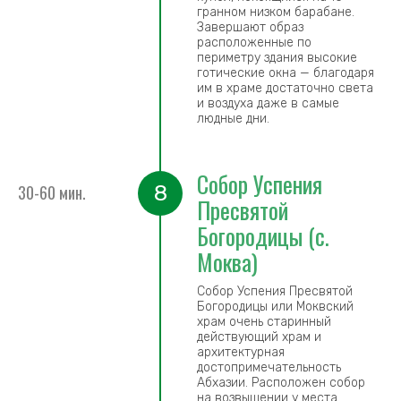
гранном низком барабане.
Завершают образ
расположенные по
периметру здания высокие
готические окна — благодаря
им в храме достаточно света
и воздуха даже в самые
людные дни.
Собор Успения
8
30-60 мин.
Пресвятой
Богородицы (с.
Моква)
Собор Успения Пресвятой
Богородицы или Моквский
храм очень старинный
действующий храм и
архитектурная
достопримечательность
Абхазии. Расположен собор
на возвышении у места