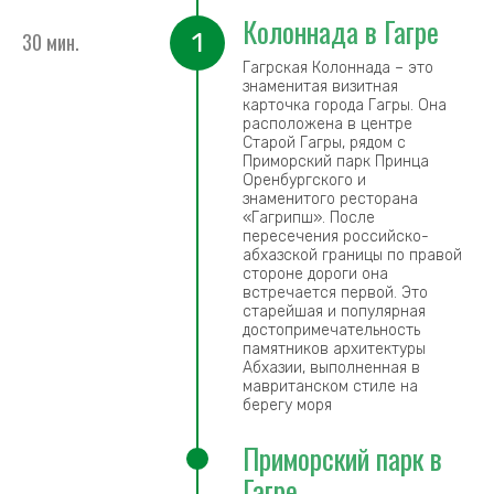
Колоннада в Гагре
1
30 мин.
Гагрская Колоннада – это
знаменитая визитная
карточка города Гагры. Она
расположена в центре
Старой Гагры, рядом с
Приморский парк Принца
Оренбургского и
знаменитого ресторана
«Гагрипш». После
пересечения российско-
абхазской границы по правой
стороне дороги она
встречается первой. Это
старейшая и популярная
достопримечательность
памятников архитектуры
Абхазии, выполненная в
мавританском стиле на
берегу моря
Приморский парк в
Гагре