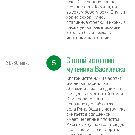
веке. Он расположен на
окраине села Каманы, на
высоком берегу реки. Внутри
храма сохранились
старинные фрески и иконы, а
также уникальные мозаики,
которые были созданы
местными мастерами.
Святой источник
5
30-60 мин.
мученика Василиска
Святой источник и часовня
мученика Василиска в
Абхазии является одним из
священных мест этой земли.
Они расположены
неподалеку от абхазского
села Гума. Вода из источника
считается священной и
имеет целебные свойства.
Многие люди приходят сюда,
чтобы попить или набрать
эту воду, веря в ее