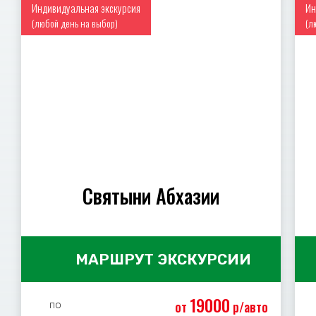
Индивидуальная экскурсия
Ин
(любой день на выбор)
(л
Святыни Абхазии
МАРШРУТ ЭКСКУРСИИ
19000
от
р/авто
по