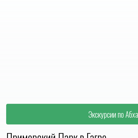
Экскурсии по Абха
Приморский Парк в Гагре