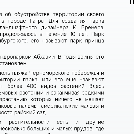
П
з об обустройстве территории своего
в городе Гагра. Для создания парка
ландшафтного дизайнера К. Бренера.
 продолжалось в течение 10 лет. Парк
нбургского, его называют парк принца
ндропарком Абхазии. В годы войны его
сстановлен.
доль пляжа Черноморского побережья и
ритории парка, или его еще называют
ет более 400 видов растений. Здесь
льмовых растений и заканчивая редкими
израстанию которых ничего не мешает
иковые пальмы, американские мальвы и
осто райский сад.
й растительности есть и другие
несколько больших и малых прудов, где