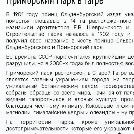
В 1901 году принц Ольденбургский издал ука
поместья площадью в 14 га расположенного 
назначили архитектора Е.В. Шевринского и 
Строительство парка началось в 1902 году и
получил свое название в честь принца Ольде
Ольденбургского и Приморский парк.
Во времена СССР парк считался крупнейшим де
разрушили, но в 2000-х годах был полностью во
Приморский парк расположен в Старой Гагре в
является главным украшением города. На тер
уникальным ботаническим садом, произраста
собраны образцы со всего мира, начиная от па
видами папоротников и еловых культур, про
благодаря местному климату. Кокосовые и фин
магнолии, гималайские кедры и олеандры – ну пр
На территории парка, кроме уникально
достопримечательности которые его украшают: 