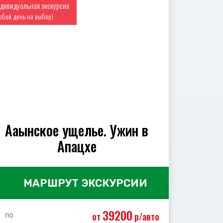
дивидуальная экскурсия
юбой день на выбор)
Ааынское ущелье. Ужин в
Апацхе
МАРШРУТ ЭКСКУРСИИ
39200
от
р/авто
по