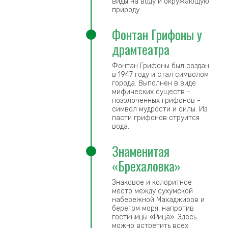
виды на воду и окружающую
природу.
Фонтан Грифоны у
драмтеатра
Фонтан Грифоны был создан
в 1947 году и стал символом
города. Выполнен в виде
мифических существ –
позолоченных грифонов -
символ мудрости и силы. Из
пасти грифонов струится
вода.
Знаменитая
«Брехаловка»
Знаковое и колоритное
место между сухумской
набережной Махаджиров и
берегом моря, напротив
гостиницы «Рица». Здесь
можно встретить всех