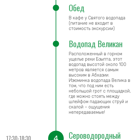
Обед
В кафе у Святого водопада
(питание не входит в
стоимость экскурсии)
Водопад Великан
Расположенный в горном
ущелье реки Бзыпта, этот
водопад высотой около 100
метров является самым
высоким в Абхазии.
Изюминка водопада Велика в
том, что под ним есть
небольшой грот с площадкой,
где можно стоять между
шлейфом падающих струй и
скалой – ощущения
непередаваемые!
Сероводородный
4
17:30-18:30