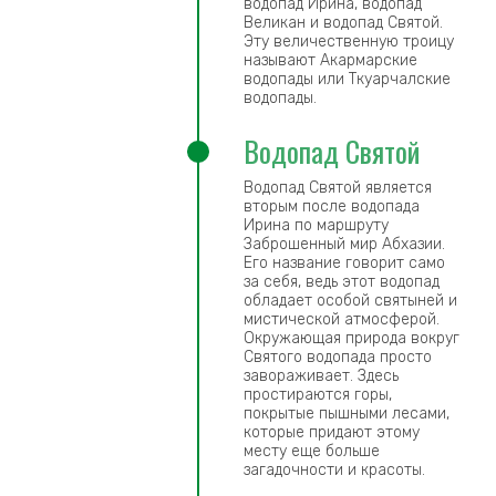
водопад Ирина, водопад
Великан и водопад Святой.
Эту величественную троицу
называют Акармарские
водопады или Ткуарчалские
водопады.
Водопад Святой
Водопад Святой является
вторым после водопада
Ирина по маршруту
Заброшенный мир Абхазии.
Его название говорит само
за себя, ведь этот водопад
обладает особой святыней и
мистической атмосферой.
Окружающая природа вокруг
Святого водопада просто
завораживает. Здесь
простираются горы,
покрытые пышными лесами,
которые придают этому
месту еще больше
загадочности и красоты.