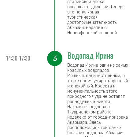
сталинской эпохи
поглощают джунгли. Теперь
это популярная
туристическая
достопримечательность
Абхазии, наравне с
Новоафонской пещерой.
Водопад Ирина
3
14:30-17:30
Водопад Ирина один из самых
красивых водопадов.
Мощный, величественный, в
то же время умиротворенный
и спокойный. Красота и
монументальность этого
природного чуда не оставят
равнодушным никого.
Находится водопад в
Ткуарчалском районе
недалеко от города-призрака
Акармара. Здесь
расположились три самых
больших водопада Абхазии: