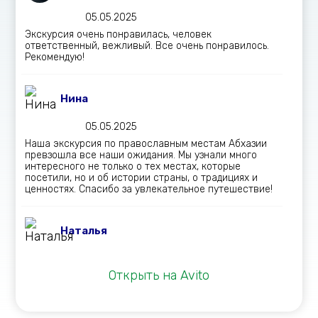
05.05.2025
Экскурсия очень понравилась, человек
ответственный, вежливый. Все очень понравилось.
Рекомендую!
Нина
05.05.2025
Наша экскурсия по православным местам Абхазии
превзошла все наши ожидания. Мы узнали много
интересного не только о тех местах, которые
посетили, но и об истории страны, о традициях и
ценностях. Спасибо за увлекательное путешествие!
Наталья
25.02.2025
Открыть на Avito
Замечательная экскурсия с замечательным гидом,
прекрасно адаптированная к интересам всех
участников. Решили посетить Абхазию в начале
февраля 2025 г. Ездили впятером. Возраст от 12 до